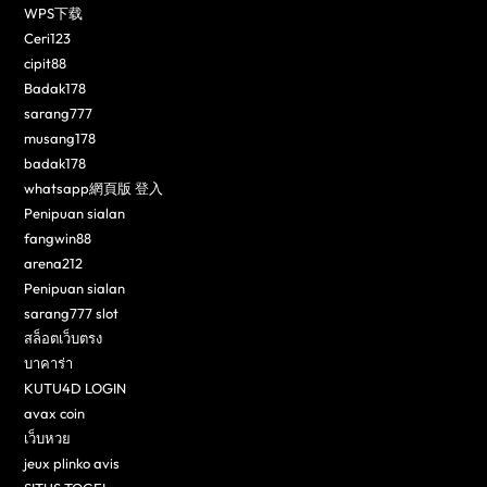
WPS下载
Ceri123
cipit88
Badak178
sarang777
musang178
badak178
whatsapp網頁版 登入
Penipuan sialan
fangwin88
arena212
Penipuan sialan
sarang777 slot
สล็อตเว็บตรง
บาคาร่า
KUTU4D LOGIN
avax coin
เว็บหวย
jeux plinko avis