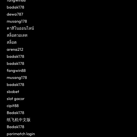
badak178
dewa787
musang178
คาสิโนออนไลน์
สล็อตวอเลท
สล็อต
arena212
badak178
badak178
fangwin88
musang178
badak178
sbobet
slot gacor
cipit88
Badak178
纸飞机中文版
Badak178
parimatch login