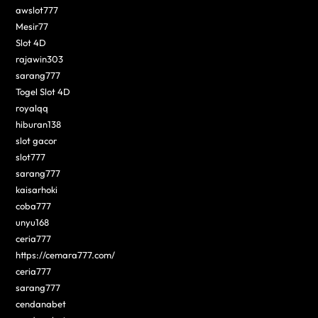
awslot777
Mesir77
Slot 4D
rajawin303
sarang777
Togel Slot 4D
royalqq
hiburan138
slot gacor
slot777
sarang777
kaisarhoki
coba777
unyu168
ceria777
https://cemara777.com/
ceria777
sarang777
cendanabet