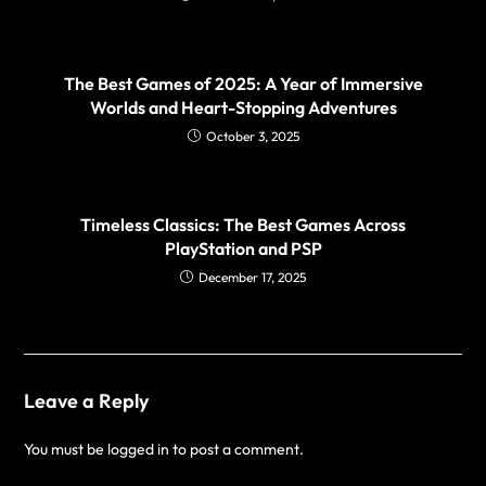
The Best Games of 2025: A Year of Immersive
Worlds and Heart-Stopping Adventures
October 3, 2025
Timeless Classics: The Best Games Across
PlayStation and PSP
December 17, 2025
Leave a Reply
You must be
logged in
to post a comment.